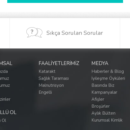
Sıkça Sorulan Sorular
MSAL
FAALİYETLERİMİZ
MEDYA
ızda
Katarakt
Haberler & Blog
umuz
Sağlık Taraması
İyileşme Öyküleri
numuz
Malnutrisyon
Basında Biz
Engelli
Kampanyalar
zinler
Afişler
Broşürler
LLÜ OL
Aylık Bülten
Kurumsal Kimlik
ü Ol