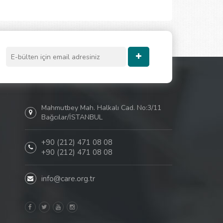
Mahmutbey Mah. Halkalı Cad. No:3/11
Bağcılar/İSTANBUL
+90 (212) 471 08 08
+90 (212) 471 08 08
info@care.org.tr