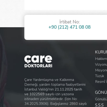
İrtibat No:
+90 (212) 471 08 08
KURU
Hakkım
Vizyon
Misyo
Tüzük
Çare Yardımlaşma ve Kalkınma
Resmî İ
Derneği, yardım toplama faaliyetlerini
İstanbul Valiliği'nin
21.11.2025 tarih
GÖNÜ
ve 1022569 sayılı
izin yazısına
istinaden yürütmektedir. (İzin No:
Gönüll
34.2025.3906). Bağışlarınız 2860 sayılı
S.S.S