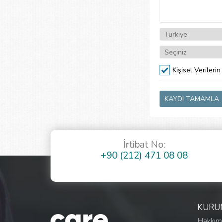
Kişisel Verile
KAYDI TAMAMLA
İrtibat No:
+90 (212) 471 08 08
KURU
Hakkım