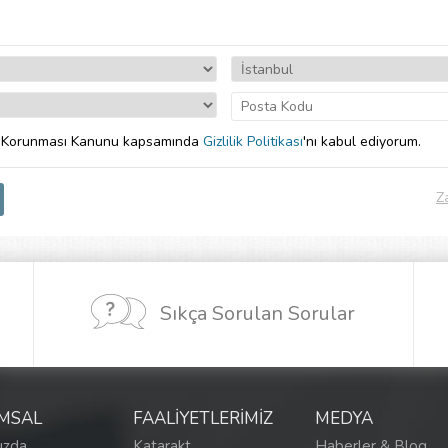
rin Korunması Kanunu kapsamında
Gizlilik Politikası
'nı kabul ediyorum.
Z
Sıkça Sorulan Sorular
MSAL
FAALİYETLERİMİZ
MEDYA
ızda
Katarakt
Haberler & Blog