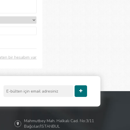
aten bir hesabım var
Mahmutbey Mah. Halkalı Cad. No:3/11
Bağcılar/İSTANBUL