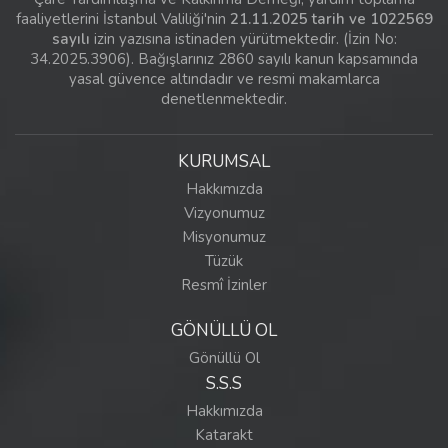
faaliyetlerini İstanbul Valiliği'nin
21.11.2025 tarih ve 1022569
sayılı
izin yazısına istinaden yürütmektedir. (İzin No:
34.2025.3906). Bağışlarınız 2860 sayılı kanun kapsamında
yasal güvence altındadır ve resmi makamlarca
denetlenmektedir.
KURUMSAL
Hakkımızda
Vizyonumuz
Misyonumuz
Tüzük
Resmî İzinler
GÖNÜLLÜ OL
Gönüllü Ol
S.S.S
Hakkımızda
Katarakt