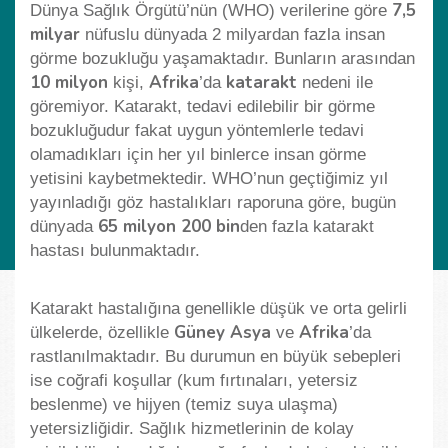
7,5
Dünya Sağlık Örgütü’nün (WHO) verilerine göre
milyar
nüfuslu dünyada 2 milyardan fazla insan
görme bozukluğu yaşamaktadır. Bunların arasından
10 milyon
Afrika
katarakt
kişi,
’da
nedeni ile
göremiyor. Katarakt, tedavi edilebilir bir görme
bozukluğudur fakat uygun yöntemlerle tedavi
olamadıkları için her yıl binlerce insan görme
yetisini kaybetmektedir. WHO’nun geçtiğimiz yıl
yayınladığı göz hastalıkları raporuna göre, bugün
65 milyon 200 bin
dünyada
den fazla katarakt
hastası bulunmaktadır.
Katarakt hastalığına genellikle düşük ve orta gelirli
Güney Asya
Afrika
ülkelerde, özellikle
ve
’da
rastlanılmaktadır. Bu durumun en büyük sebepleri
ise coğrafi koşullar (kum fırtınaları, yetersiz
beslenme) ve hijyen (temiz suya ulaşma)
yetersizliğidir. Sağlık hizmetlerinin de kolay